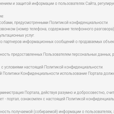
ранением и защитой информации о пользователях Сайта, регули
ие:
способами, предусмотренными Политикой конфиденциальности.
о звонком (номер телефона; содержание телефонного разговора)
ультационных услуг.
и его партнеров информационных сообщений о продаваемых объек
верность предоставленных Пользователем персональных данных,
ие с условиями настоящей Политикой конфиденциальности.
щей Политики Конфиденциальности использование Портала долж
 Администрация Портала, действуя разумно и добросовестно, сч
т - портал; ознакомлен с настоящей Политикой конфиденциальн
ерность получаемой (собираемой) информации о пользователях, 