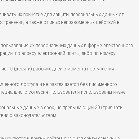
ечивать их принятие для защиты персональных данных от
остранения, а также от иных неправомерных действий в
использования их персональных данных в форме электронного
ации, по адресу электронной почты, либо по номеру
ние 10 (десяти) рабочих дней с момента поступления
ниченного доступа и не разглашается без письменного
специального согласия Пользователя использованы иначе,
рсональные данные в срок, не превышающий 30 (тридцать
твии с законодательством.
рименяются к другим сайтам, включая сайты ссылки на