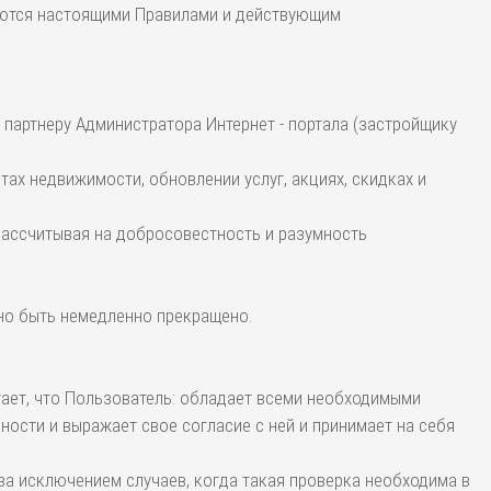
руются настоящими Правилами и действующим
 партнеру Администратора Интернет - портала (застройщику
тах недвижимости, обновлении услуг, акциях, скидках и
 рассчитывая на добросовестность и разумность
но быть немедленно прекращено.
итает, что Пользователь: обладает всеми необходимыми
ости и выражает свое согласие с ней и принимает на себя
за исключением случаев, когда такая проверка необходима в