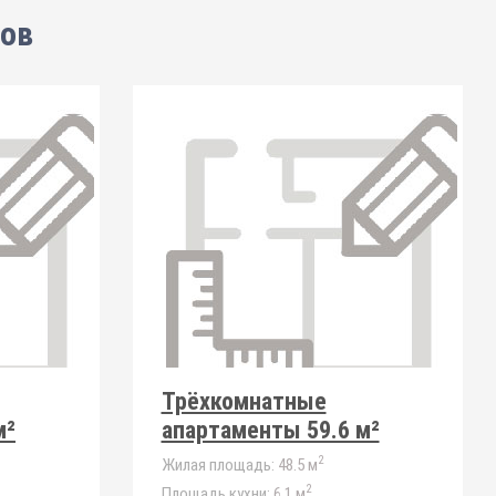
тов
Трёхкомнатные
м²
апартаменты 59.6 м²
2
Жилая площадь:
48.5 м
2
Площадь кухни:
6.1 м