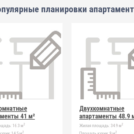
пулярные планировки апартамен
омнатные
Двухкомнатные
аменты 41 м²
апартаменты 48.9 
2
2
ощадь:
16.3 м
Жилая площадь:
34.9 м
2
2
ухни:
14.5 м
Площадь кухни:
9 м