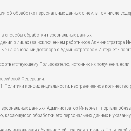
ции об обработке персональных данных о нем, в том числе сод
ала способы обработки персональных данных.
едения о лицах (за исключением работников Администратора Ин
ые на основании договора с Администратором Интернет - порта
 соответствующему Пользователю, источник их получения, если
Российской Федерации.
 5.1. Политики конфиденциальности, неограниченное количество 
 персональных данных» Администратор Интернет - портала обяза
ю, касающуюся обработки его персональных данных и указанную
печения выполнения обязанностей, предусмотренных Политикой