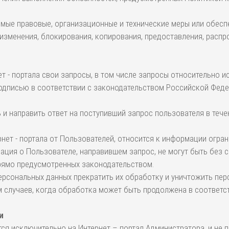
имые правовые, организационные и технические меры или обесп
 изменения, блокирования, копирования, предоставления, распр
ет - портала свои запросы, в том числе запросы относительно 
дписью в соответствии с законодательством Российской Федер
ь и направить ответ на поступивший запрос пользователя в тече
нет - портала от Пользователей, относится к информации огра
ация о Пользователе, направившем запрос, не могут быть без 
 прямо предусмотренных законодательством.
персональных данных прекратить их обработку и уничтожить пе
м случаев, когда обработка может быть продолжена в соответс
и
я исключительно на Интернет – портал Администратора, и не п